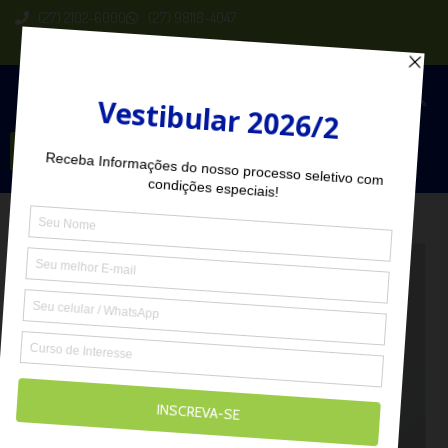
(27) 2102-6000
(27) 98118-4047
Seja Aluno