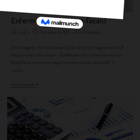
Enfermagem (Parceria Facan)
cnu2
7 de maio de 2025
Graduação
Enfermagem - Parceria Facan Curso de Enfermagem na UniCB
em parceria com a Facan – Qualidade e Reconhecimento no
BrasilVocê sonha em seguir carreira na área da saúde? O
curso…
Continue Lendo