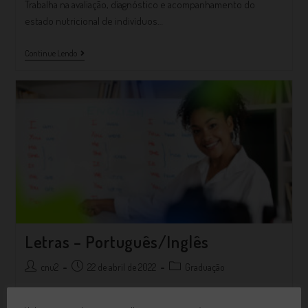
Trabalha na avaliação, diagnóstico e acompanhamento do
estado nutricional de indivíduos…
Continue Lendo
Letras – Português/Inglês
cnu2
22 de abril de 2022
Graduação
Letras (Português e Inglês) O CursoO curso de Licenciatura em