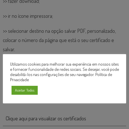
>> fazer download;
>> ir no ícone impressora;
>> selecionar destino na opção salvar PDF, personalizado,
colocar o número da página que está o seu certificado e
salvar.
Utilizamos cookies para melhorar sua experiência em nossos sites
Acesse os certificados disponíveis abaixo:
e fornecer funcionalidade de redes sociais. Se desejar, você pode
desabilitá-los nas configurações de seu navegador.
Política de
Privacidade
Ação do Dia Mundial da Saúde “MINHA SAÚDE, MEU
Aceitar Todos
DIREITO”
Clique aqui para visualizar os certificados