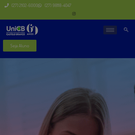
(27) 2102-6000
(27) 98118-4047
Seja Aluno