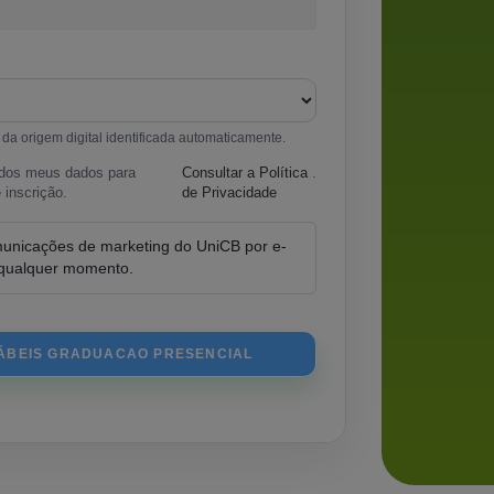
a origem digital identificada automaticamente.
o dos meus dados para
Consultar a Política
.
 inscrição.
de Privacidade
municações de marketing do UniCB por e-
a qualquer momento.
TÁBEIS GRADUACAO PRESENCIAL