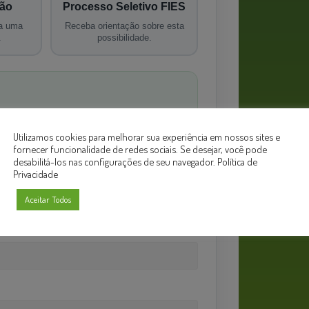
ão
Processo Seletivo FIES
ça uma
Receba orientação sobre esta
.
possibilidade.
ado para o sistema acadêmico do UniCB
Utilizamos cookies para melhorar sua experiência em nossos sites e
fornecer funcionalidade de redes sociais. Se desejar, você pode
desabilitá-los nas configurações de seu navegador.
Política de
Privacidade
Aceitar Todos