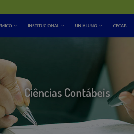
ÊMICO
INSTITUCIONAL
UNIALUNO
CECAB
Ciências Contábeis