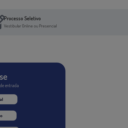
Processo Seletivo
Vestibular Online ou Presencial
se
de entrada
al
o