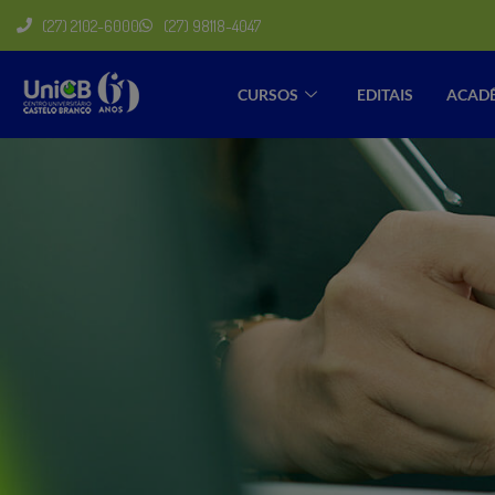
(27) 2102-6000
(27) 98118-4047
CURSOS
EDITAIS
ACAD