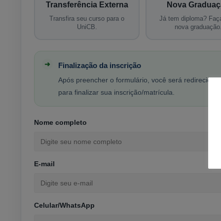
Transferência Externa
Nova Graduaç
Transfira seu curso para o
Já tem diploma? Fa
UniCB.
nova graduação
Finalização da inscrição
Após preencher o formulário, você será redirecion
para finalizar sua inscrição/matrícula.
Nome completo
E-mail
Celular/WhatsApp