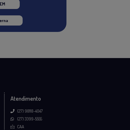
NEM
erna
Atendimento
(27) 98118-4047
(27) 3399-5555
CAA