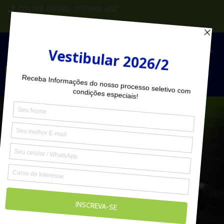
(27) 2102-6000
(27) 98118-4047
Seja Aluno
Direito