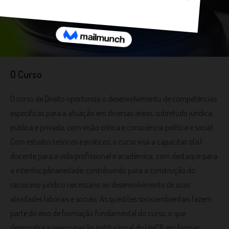
O Curso
O curso de Direito oportuniza o desenvolvimento de competências
específicas para a atuação em diversas áreas, sobretudo jurídica,
pública e privada, com visão crítica e consciência política e social.
Com estudos teóricos e práticos, o curso visa a capacitar o(a)
discente para a vida profissional e acadêmica, com destaque para
a interdisciplinariedade, contribuindo para a construção do
raciocínio jurídico necessário ao desenvolvimento de suas
atividades laborais e sociais. As questões socioambientais fazem
parte do eixo de formação fundamental do curso, o que
demonstra a preocupação institucional do UniCB em formar