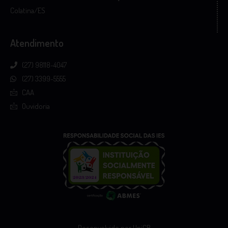
Colatina/ES
Atendimento
(27) 98118-4047
(27) 3399-5555
CAA
Ouvidoria
Desenvolvido por UniCB