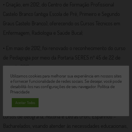
• Criação, em 2012, do Centro de Formação Profissional
Castelo Branco (antiga Escola de Pré, Primeiro e Segundo
Graus Castelo Branco), oferecendo os Cursos Técnicos em
Enfermagem, Radiologia e Saúde Bucal;
• Em maio de 2012, foi renovado o reconhecimento do curso
de Pedagogia por meio da Portaria SERES nº 45 de 22 de
maio de 2012;
Utilizamos cookies para melhorar sua experiência em nossos sites
e fornecer funcionalidade de redes sociais. Se desejar, você pode
• Em junho de 2012, o CST em Marketing, avaliado “in loco”,
desabilitá-los nas configurações de seu navegador.
Política de
recebeu nota 5,0 no Processo de Reconhecimento;
Privacidade
Aceitar Todos
• Em 2012 a instituição solicitou ao MEC autorização para os
cursos de Geografia, História e Letras (Port. Espanhol) –
Bacharelados, visando atender às necessidades educacionais,