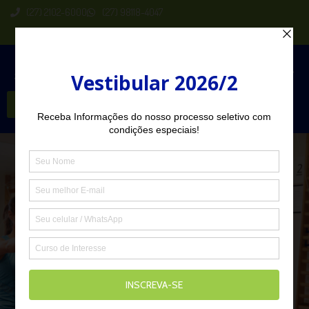
(27) 2102-6000
(27) 98118-4047
Seja Aluno
Bacharelado em
Fisioterapia