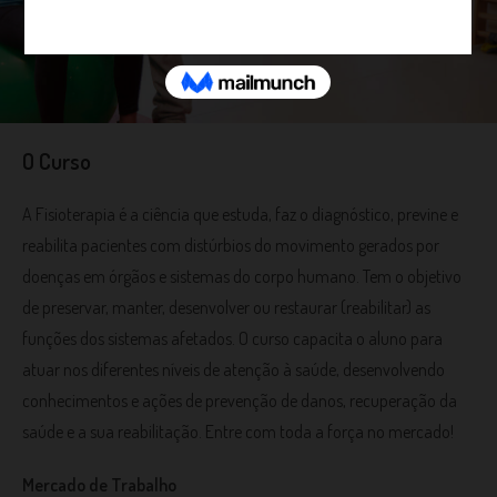
O Curso
A Fisioterapia é a ciência que estuda, faz o diagnóstico, previne e
reabilita pacientes com distúrbios do movimento gerados por
doenças em órgãos e sistemas do corpo humano. Tem o objetivo
de preservar, manter, desenvolver ou restaurar (reabilitar) as
funções dos sistemas afetados. O curso capacita o aluno para
atuar nos diferentes níveis de atenção à saúde, desenvolvendo
conhecimentos e ações de prevenção de danos, recuperação da
saúde e a sua reabilitação. Entre com toda a força no mercado!
Mercado de Trabalho