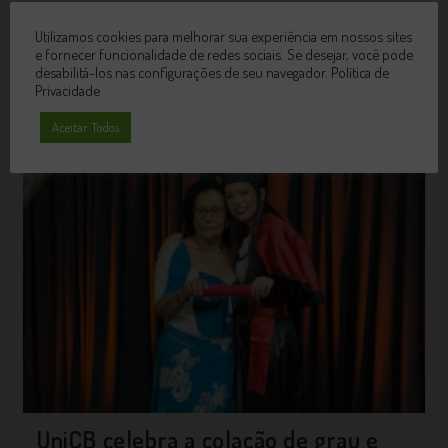
lembramos que as matrículas dos cursos superiores são
Utilizamos cookies para melhorar sua experiência em nossos sites
semestrais. A cada semestre, o estudante organiza seu plano
e fornecer funcionalidade de redes sociais. Se desejar, você pode
de disciplinas e renova sua matrícula…
desabilitá-los nas configurações de seu navegador.
Política de
Privacidade
Continue Lendo
Aceitar Todos
UniCB celebra a colação de grau e