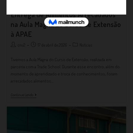
Entrega de Alimentos Arrecadados
na Aula Magna do Curso de Extensão
à APAE
cnu2
17 de abril de 2026
Notícias
Tivemos a Aula Magna do Curso de Extensão, realizada em
parceria com a Trade School. Durante esse encontro, além do
momento de aprendizado e troca de conhecimentos, foram
arrecadados alimentos…
Continue Lendo