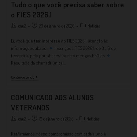
Tudo o que você precisa saber sobre
o FIES 2026.1
cnu2
29 de janeiro de 2026
Notícias
Ei, você que tem interesse no FIES 2026.1, atenção às
informações abaixo:
Inscrições FIES 2026.1: de 3 a 6 de
fevereiro, pelo portal: acessounico.mec.gov.br/fies
Resultado da chamada única:…
Continue Lendo
COMUNICADO AOS ALUNOS
VETERANOS
cnu2
19 de janeiro de 2026
Notícias
Reafirmamos nosso compromisso com cada aluno e