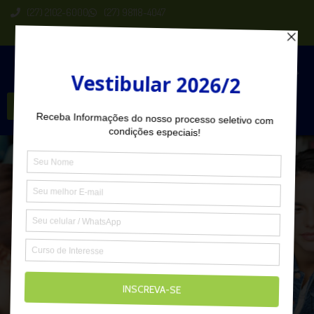
(27) 2102-6000
(27) 98118-4047
Seja Aluno