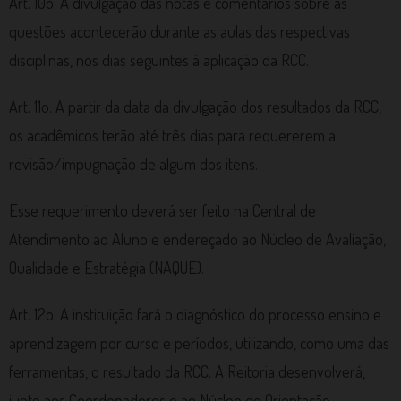
Art. 10o. A divulgação das notas e comentários sobre as
questões acontecerão durante as aulas das respectivas
disciplinas, nos dias seguintes à aplicação da RCC.
Art. 11o. A partir da data da divulgação dos resultados da RCC,
os acadêmicos terão até três dias para requererem a
revisão/impugnação de algum dos itens.
Esse requerimento deverá ser feito na Central de
Atendimento ao Aluno e endereçado ao Núcleo de Avaliação,
Qualidade e Estratégia (NAQUE).
Art. 12o. A instituição fará o diagnóstico do processo ensino e
aprendizagem por curso e períodos, utilizando, como uma das
ferramentas, o resultado da RCC. A Reitoria desenvolverá,
junto aos Coordenadores e ao Núcleo de Orientação