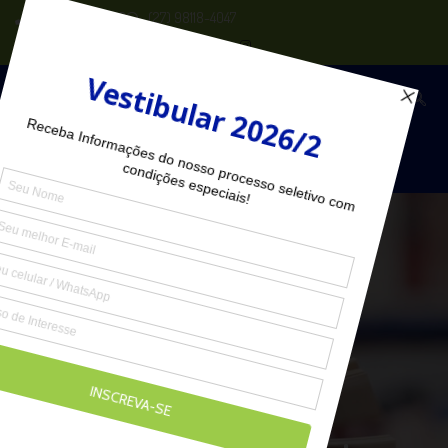
(27) 2102-6000
(27) 98118-4047
Seja Aluno