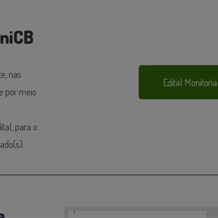
UniCB
e, nas
Edital Monitori
e por meio
tal, para o
ado(s).
e