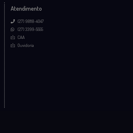
Atendimento
(27) 98118-4047
(27) 3399-5555
CAA
Ouvidoria