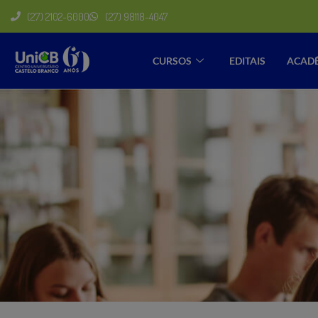
(27) 2102-6000
(27) 98118-4047
CURSOS
EDITAIS
ACAD