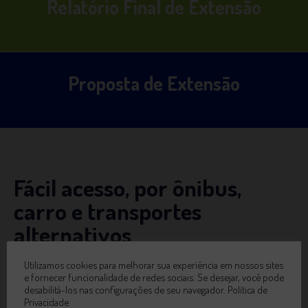
Relatório Final de Extensão
Proposta de Extensão
Fácil acesso, por ônibus,
carro e transportes
alternativos
Utilizamos cookies para melhorar sua experiência em nossos sites
Estamos a 5 minutos no centro de Colatina/ES
e fornecer funcionalidade de redes sociais. Se desejar, você pode
desabilitá-los nas configurações de seu navegador.
Política de
Privacidade