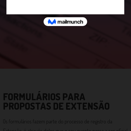
Formulários
FORMULÁRIOS PARA
PROPOSTAS DE EXTENSÃO
Os formulários fazem parte do processo de registro da
Extensão, é através deles que o seu evento passa a ser oficial