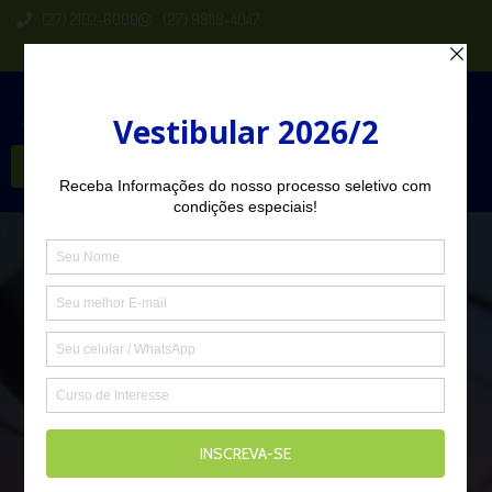
(27) 2102-6000
(27) 98118-4047
Seja Aluno