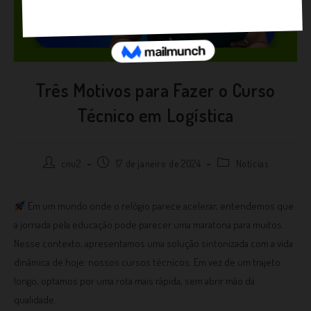
Três Motivos para Fazer o Curso
Técnico em Logística
cnu2
17 de janeiro de 2024
Notícias
Em um mundo onde o relógio parece acelerar, entendemos que
a jornada pela educação pode parecer uma maratona para muitos.
Nesse contexto, apresentamos uma solução sintonizada com a vida
dinâmica de hoje: nossos cursos técnicos. Em vez de um trajeto
longo, optamos por uma rota mais rápida, sem abrir mão da
qualidade.