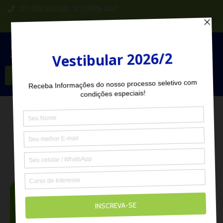
(27) 2102-6000
(27) 98118-4047
Seja Aluno