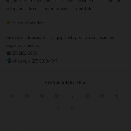
opções de carreira e a possibilidade de escolher um caminho que
esteja alinhado com seus interesses e habilidades.
Matrículas abertas.
Em caso de dúvidas, nossa equipe está pronta para ajudar nos
seguintes números:⠀
☎(27) 2102-6000⠀
WhatsApp: (27) 98118-4047
PLEASE SHARE THIS