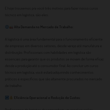
E hoje trouxemos pra você três motivos para fazer nosso curso
técnico em logística, são eles:
Alta Demanda no Mercado de Trabalho:
A logística é uma área fundamental para o funcionamento eficiente
de empresas em diversos setores, desde varejo até manufatura e
distribuição. Profissionais com habilidades em logística são
essenciais para garantir que os produtos se movam de forma eficaz
desde a produção até o consumidor final. Ao concluir um curso
técnico em logística, você estará adquirindo conhecimentos
práticos e específicos que são altamente procurados no mercado
de trabalho.
Eficiência Operacional e Redução de Custos:
Profissionais de logística desempenham um papel crucial na