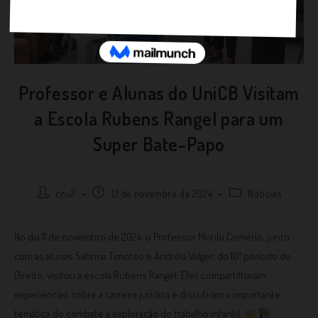
Professor e Alunas do UniCB Visitam
a Escola Rubens Rangel para um
Super Bate-Papo
cnu2
12 de novembro de 2024
Notícias
No dia 11 de novembro de 2024, o Professor Murilo Comério, junto
com as alunas Sabrina Timóteo e Andréia Valger, do 10º período de
Direito, visitou a escola Rubens Rangel. Eles compartilharam
experiências sobre a carreira jurídica e discutiram a importante
temática do combate à exploração do trabalho infantil.