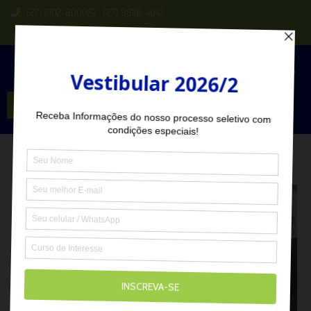
(27) 2102-6000
(27) 98118-4047
Seja Aluno