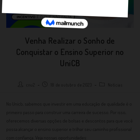
Venha Realizar o Sonho de
Conquistar o Ensino Superior no
UniCB
cnu2
18 de outubro de 2023
Notícias
No Unicb, sabemos que investir em uma educação de qualidade é o
primeiro passo para construir uma carreira de sucesso. Por isso,
oferecemos diversas opções de bolsas e descontos para que você
possa alcançar o ensino superior e trilhar seu caminho profissional
com confiança. Veja nossas oportunidades: