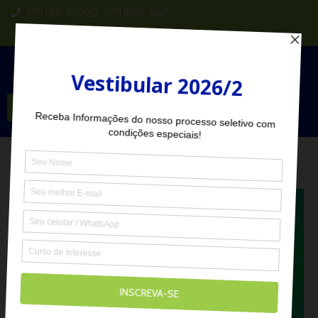
(27) 2102-6000
(27) 98118-4047
Seja Aluno