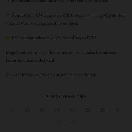
Resultado da chamada única:
19 de fevereiro de 2026
Requisitos:
ENEM (a partir de 2010), média mínima de
450 pontos
,
redação ≠ zero e
cadastro ativo no Gov.br
Pré-selecionados:
validação obrigatória na
CPSA.
Etapa final:
contratação do financiamento na
Caixa Econômica
Federal
ou
Banco do Brasil
Dúvidas? Nossa equipe está pronta para te orientar.
PLEASE SHARE THIS