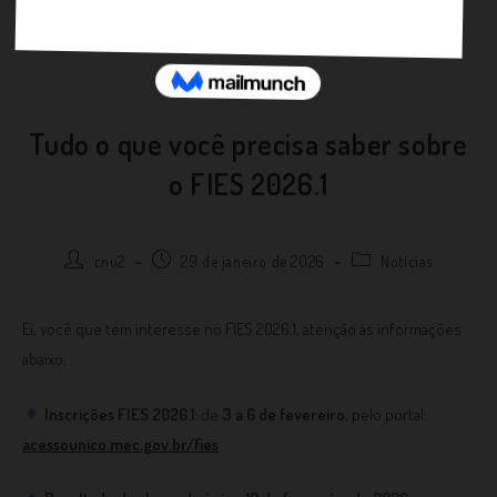
Tudo o que você precisa saber sobre
o FIES 2026.1
cnu2
29 de janeiro de 2026
Notícias
Ei, você que tem interesse no FIES 2026.1, atenção às informações
abaixo:
Inscrições FIES 2026.1:
de
3 a 6 de fevereiro
, pelo portal:
acessounico.mec.gov.br/fies