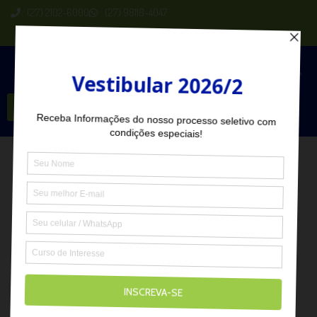
(27) 2102-6000
(27) 98118-4047
Seja Aluno