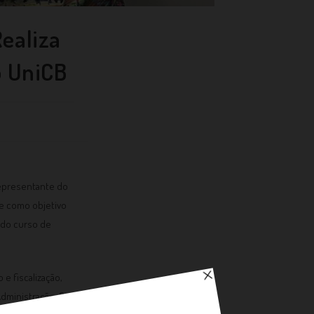
ealiza
o UniCB
 representante do
ve como objetivo
s do curso de
e fiscalização,
Administração. Os