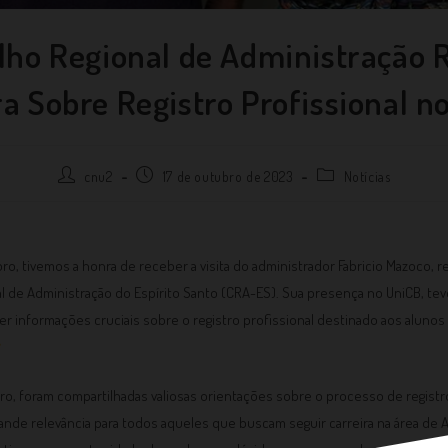
lho Regional de Administração R
ra Sobre Registro Profissional n
cnu2
17 de outubro de 2023
Notícias
bro, tivemos a honra de receber a visita do administrador Fabricio Mazoco,
l de Administração do Espírito Santo (CRA-ES). Sua presença no UniCB, te
cer informações cruciais sobre o registro profissional destinado aos aluno
o, foram compartilhadas valiosas orientações sobre o processo de registro 
nde relevância para todos aqueles que buscam seguir carreira na área de 