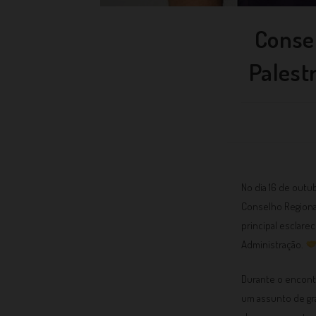
Conse
Palest
No dia 16 de outu
Conselho Regiona
principal esclare
Administração.
Durante o encontr
um assunto de gra