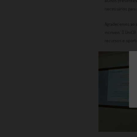
alunos presentes
necessários para 
Agradecemos ao a
incríveis. O UniC
recursos e oport