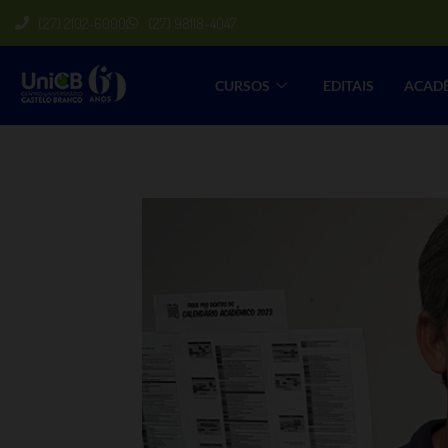
(27) 2102-6000
(27) 98118-4047
CURSOS
EDITAIS
ACAD