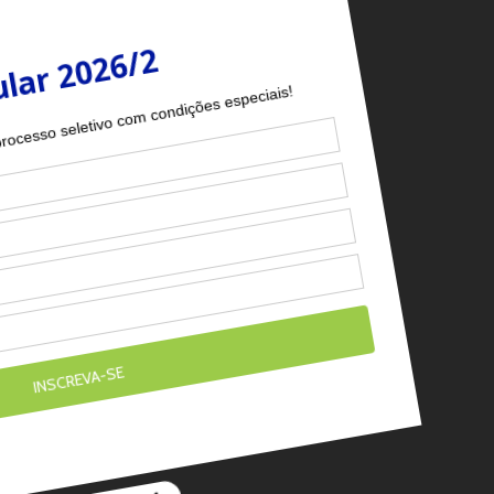
 procedimentos
conhecimentos tão
oferecendo