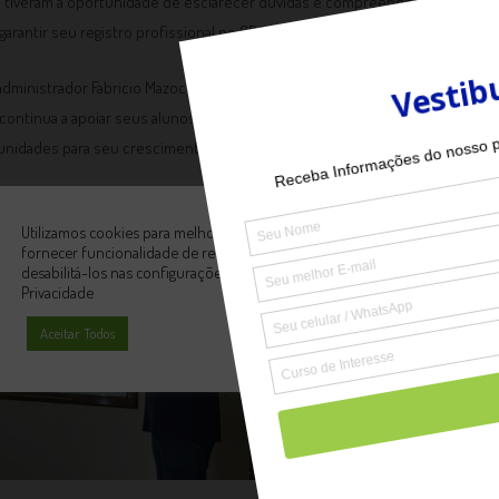
 tiveram a oportunidade de esclarecer dúvidas e compreender melhor os
garantir seu registro profissional no CRA-ES.
dministrador Fabricio Mazoco por sua visita e pelo compartilhamento de 
B continua a apoiar seus alunos em sua jornada educacional e profissional, 
unidades para seu crescimento contínuo.
Utilizamos cookies para melhorar sua experiência em nossos sites e
fornecer funcionalidade de redes sociais. Se desejar, você pode
desabilitá-los nas configurações de seu navegador.
Política de
Privacidade
Aceitar Todos