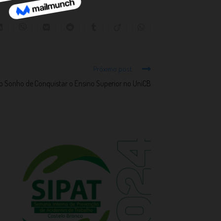
Próximo post
 o Sonho de Conquistar o Ensino Superior no UniCB