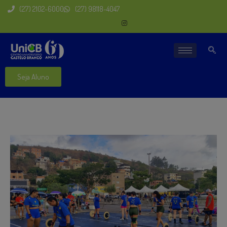
(27) 2102-6000
(27) 98118-4047
Seja Aluno