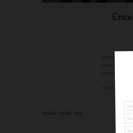
Ence
Aconteceu a últi
nossa Coordenad
na coordenação d
Juntos, seguimos
PLEASE SHARE THIS