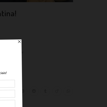
tina!
ante o encontro,
itou permanecer