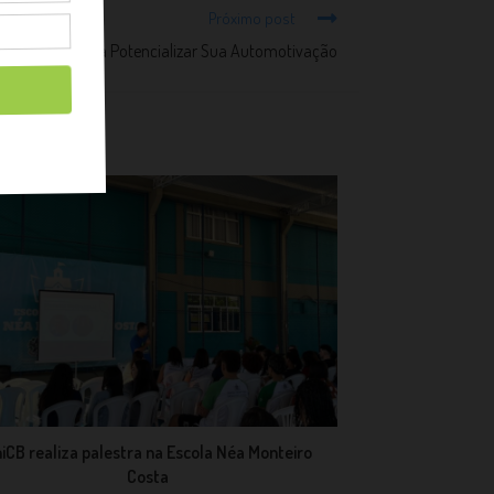
Próximo post
Estratégias para Potencializar Sua Automotivação
iCB realiza palestra na Escola Néa Monteiro
Costa