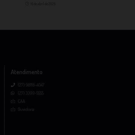
16 de abril de 2026
Atendimento
(27) 98118-4047
(27) 3399-5555
CAA
Ouvidoria