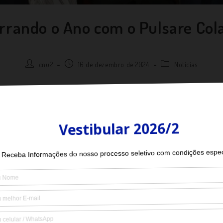
rrando o Ano com o Pulsare Cola
cnu2
16 de dezembro de 2024
Notícias
ma reunião do ano do
Pulsare Colatina
, ecossistema local de inovação. Dur
ora do Núcleo de Negócios,
Sulyana Margotto
, representou o
UniCB
e ace
o comitê gestor do movimento multi-institucional em
2025
.
 fortalecendo a inovação e o empreendedorismo em nossa região!
Utilizamos cookies para melhorar sua experiência em nossos sites e
fornecer funcionalidade de redes sociais. Se desejar, você pode
desabilitá-los nas configurações de seu navegador.
Política de
Privacidade