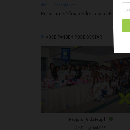
Post anterior
Momento de Reflexão: Palestra com o Padre Crem
VOCÊ TAMBÉM PODE GOSTAR
Projeto “Vida Frágil”
18 de agosto de 2022