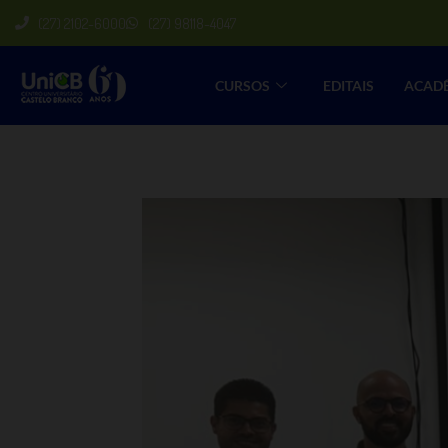
(27) 2102-6000
(27) 98118-4047
CURSOS
EDITAIS
ACAD