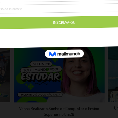
Aceitar Todos
ilson
Un
Venha Realizar o Sonho de Conquistar o Ensino
Superior no UniCB