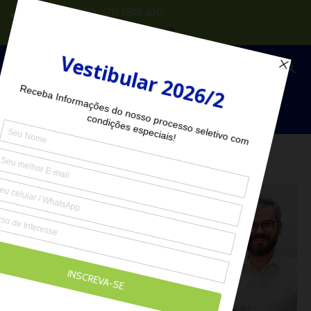
(27) 2102-6000
(27) 98118-4047
Seja Aluno