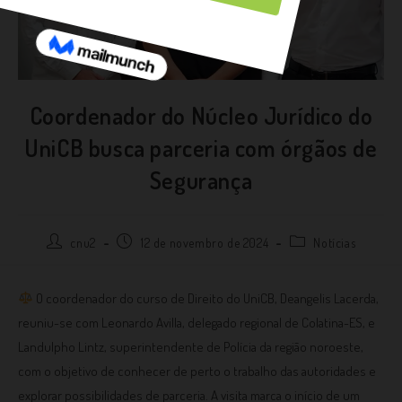
Coordenador do Núcleo Jurídico do
UniCB busca parceria com órgãos de
Segurança
cnu2
12 de novembro de 2024
Notícias
O coordenador do curso de Direito do UniCB, Deangelis Lacerda,
reuniu-se com Leonardo Avilla, delegado regional de Colatina-ES, e
Landulpho Lintz, superintendente de Polícia da região noroeste,
com o objetivo de conhecer de perto o trabalho das autoridades e
explorar possibilidades de parceria. A visita marca o início de um