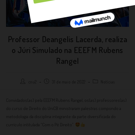
Professor Deangelis Lacerda, realiza
o Júri Simulado na EEEFM Rubens
Rangel
cnu2
31 de maio de 2022
Notícias
Convidados(as) pela EEEFM Rubens Rangel, os(as) professores(as)
do curso de Direito do UniCB ministraram palestras compondo a
metodologia da disciplina integrante da parte diversificada do
currículo intitulada “Com o Pé Direito”.