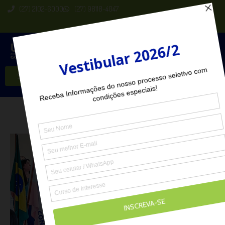
(27) 2102-6000
(27) 98118-4047
Seja Aluno