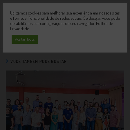
de Justiça do Espírito Santo
Utilizamos cookies para melhorar sua experiência em nossos sites
Próximo post
e fornecer funcionalidade de redes sociais. Se desejar, você pode
Alunos(as) dos cursos de Administração, Ciências Contábeis e
desabilitá-los nas configurações de seu navegador.
Política de
Privacidade
Nutrição, realizam visita técnica à Agroindústria do Ifes Campus
Itapina
Aceitar Todos
VOCÊ TAMBÉM PODE GOSTAR