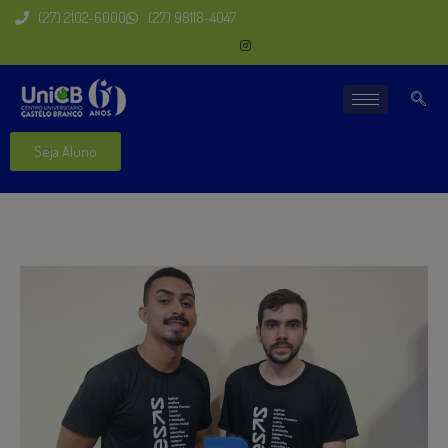
(27) 2102-6000
(27) 98118-4047
Seja Aluno