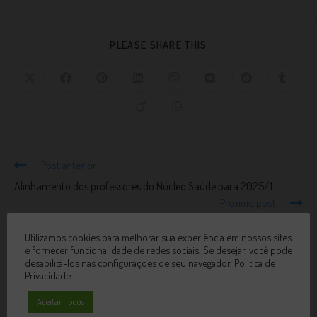
PLEASE SHARE THIS
Post anterior
Alinhamento dos professores do Núcleo Saúde para 2025/1
Próximo post
Pulsare Colatina
Utilizamos cookies para melhorar sua experiência em nossos sites
e fornecer funcionalidade de redes sociais. Se desejar, você pode
desabilitá-los nas configurações de seu navegador.
Política de
Privacidade
VOCÊ TAMBÉM PODE GOSTAR
Aceitar Todos