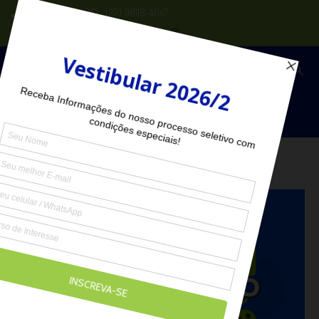
(27) 2102-6000
(27) 98118-4047
Seja Aluno