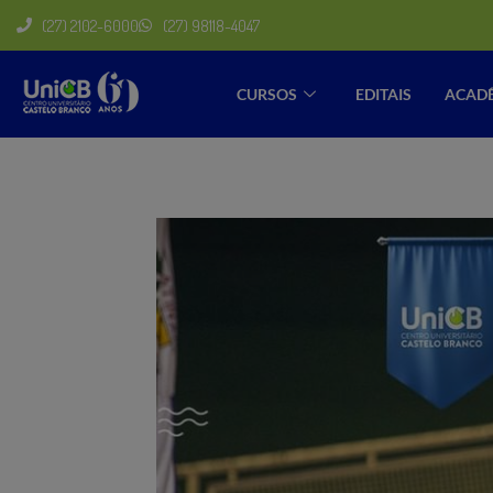
(27) 2102-6000
(27) 98118-4047
CURSOS
EDITAIS
ACAD