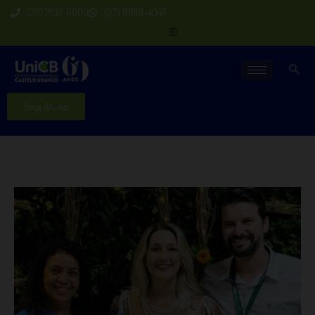
(27) 2102-6000
(27) 98118-4047
Seja Aluno