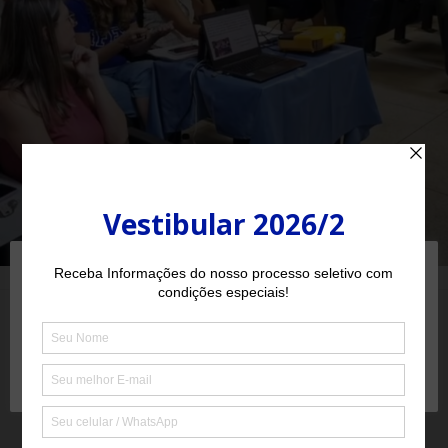
Utilizamos cookies para melhorar sua experiência em nossos sites
e fornecer funcionalidade de redes sociais. Se desejar, você pode
desabilitá-los nas configurações de seu navegador.
Política de
PLEASE SHARE THIS
Privacidade
Aceitar Todos