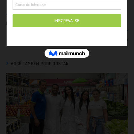
Post anterior
Palestra sobre Casos de Maus-Tratos e Crimes Ambientais
Próximo post
O Que Não Fazer em Uma Entrevista de Emprego
VOCÊ TAMBÉM PODE GOSTAR