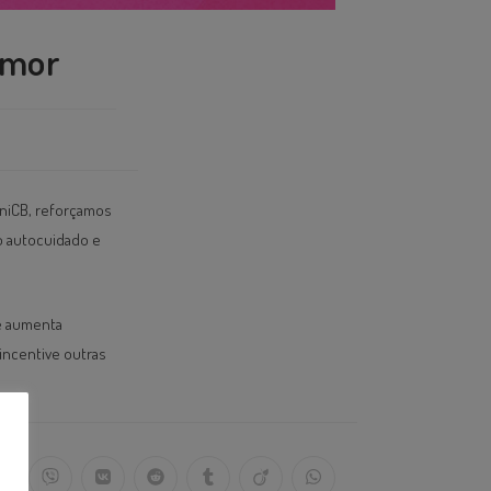
Amor
niCB, reforçamos
 o autocuidado e
e aumenta
incentive outras