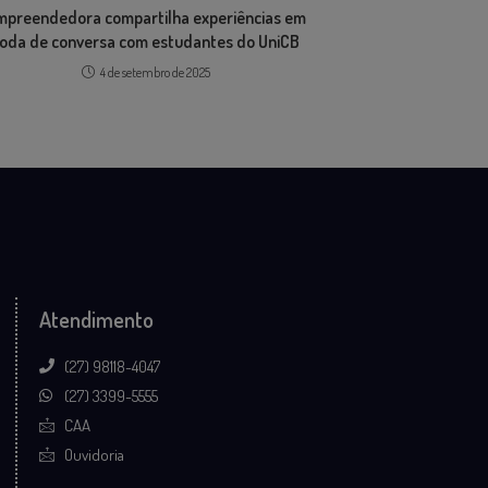
mpreendedora compartilha experiências em
oda de conversa com estudantes do UniCB
4 de setembro de 2025
Atendimento
(27) 98118-4047
(27) 3399-5555
CAA
Ouvidoria