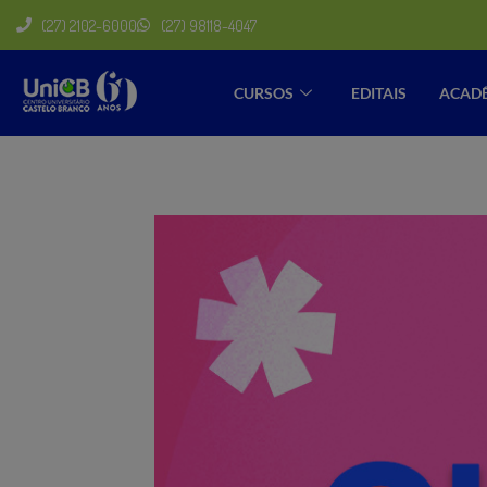
(27) 2102-6000
(27) 98118-4047
CURSOS
EDITAIS
ACAD