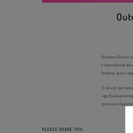
Out
Outubro Rosa é u
a importância des
lembrar que o dia
O câncer de mama
significativament
pessoas a fazere
PLEASE SHARE THIS