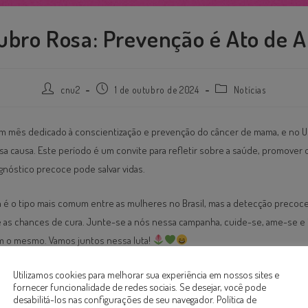
ubro Rosa: Prevenção é Ato de 
cnu2
1 de outubro de 2024
Notícias
m mês dedicado à conscientização e prevenção do câncer de mama, e no U
sa causa. Este período é um convite para refletir sobre a saúde, promover
gnóstico precoce pode salvar vidas.
 é o tipo mais comum entre as mulheres no Brasil, mas a detecção precoc
e as chances de cura. Junte-se a nós nessa campanha, cuide-se, ame-se e 
m o mesmo. Vamos juntos nessa luta!
Utilizamos cookies para melhorar sua experiência em nossos sites e
fornecer funcionalidade de redes sociais. Se desejar, você pode
desabilitá-los nas configurações de seu navegador.
Política de