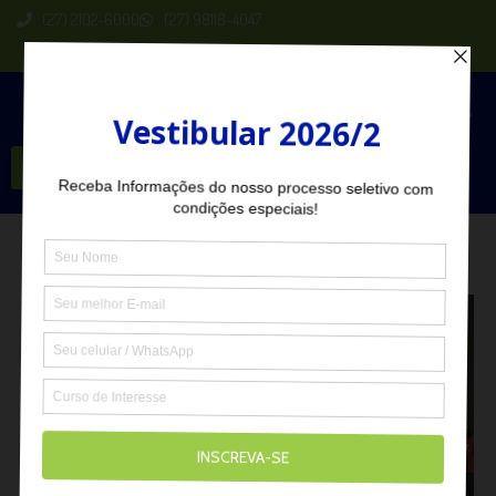
(27) 2102-6000
(27) 98118-4047
Seja Aluno