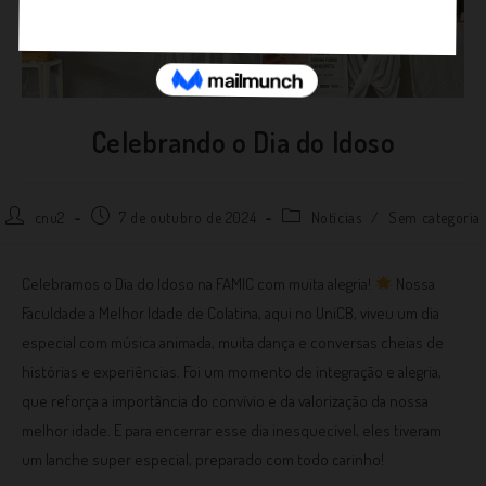
Celebrando o Dia do Idoso
cnu2
7 de outubro de 2024
Notícias
/
Sem categoria
Celebramos o Dia do Idoso na FAMIC com muita alegria!
Nossa
Faculdade a Melhor Idade de Colatina, aqui no UniCB, viveu um dia
especial com música animada, muita dança e conversas cheias de
histórias e experiências. Foi um momento de integração e alegria,
que reforça a importância do convívio e da valorização da nossa
melhor idade. E para encerrar esse dia inesquecível, eles tiveram
um lanche super especial, preparado com todo carinho!