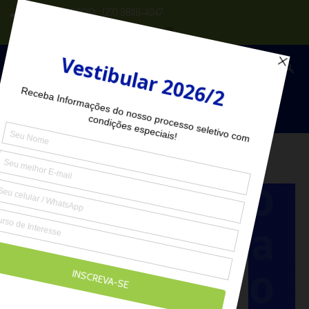
(27) 2102-6000
(27) 98118-4047
Seja Aluno