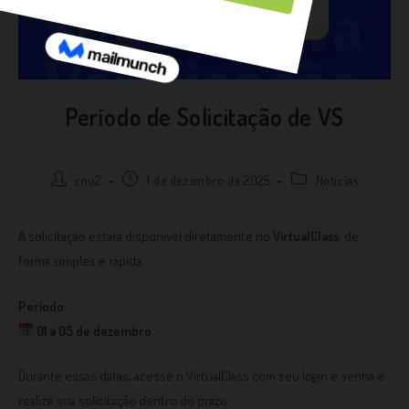
Período de Solicitação de VS
cnu2
1 de dezembro de 2025
Notícias
A solicitação estará disponível diretamente no
VirtualClass
, de
forma simples e rápida.
Período:
01 a 05 de dezembro
Durante essas datas, acesse o VirtualClass com seu login e senha e
realize sua solicitação dentro do prazo.