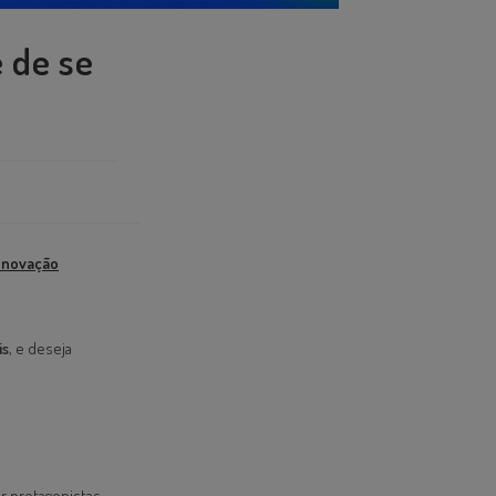
 de se
Inovação
is
, e deseja
r protagonistas