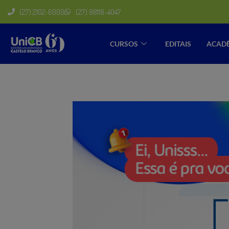
(27) 2102-6000
(27) 98118-4047
CURSOS
EDITAIS
ACAD