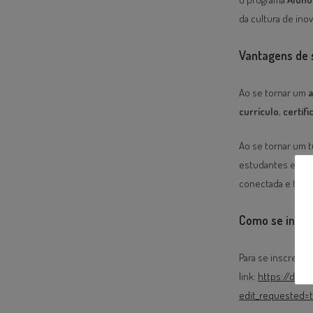
da cultura de ino
Vantagens de 
Ao se tornar um
a
currículo
,
certifi
Ao se tornar um 
estudantes e prof
conectada e tecn
Como se inscr
Para se inscrever
link:
https://doc
edit_requested=t