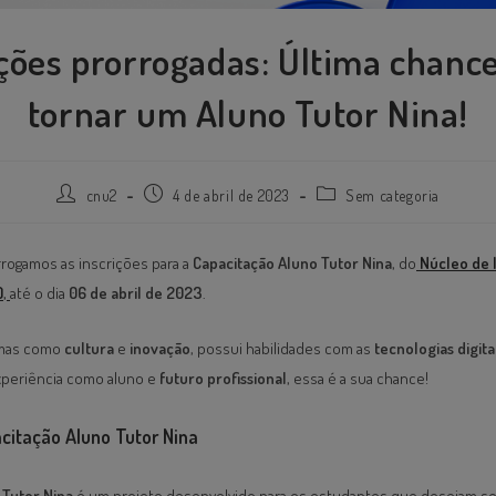
ições prorrogadas: Última chance
tornar um Aluno Tutor Nina!
cnu2
4 de abril de 2023
Sem categoria
orrogamos as inscrições para a
Capacitação Aluno Tutor Nina
, do
Núcleo de 
)
,
até o dia
06 de abril de 2023
.
emas como
cultura
e
inovação
, possui habilidades com as
tecnologias
digita
experiência como aluno e
futuro profissional
, essa é a sua chance!
citação Aluno Tutor Nina
 Tutor Nina
é um projeto desenvolvido para os estudantes que desejam se