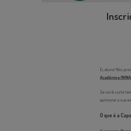
Inscr
Ei, aluno! Nós pr
Acadêmica (NINA
Se você curte t
aprimorar a sua 
O que é a Capa
O programa
Aluno