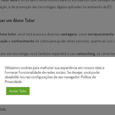
vação, e da promoção das tecnologias digitais aplicadas no ambiente da IES.
ser um Aluno Tutor
luno tutor
, você terá acesso a diversas
vantagens
, como
enriquecimento 
cação
e
conhecimento
de sobra para ajudar várias pessoas, quanto ao uso d
tutor em tecnologia, você também expandirá o seu
networking
, se conect
issionais da tecnologia, e contribuirá para
formação
de uma comunidade a
ologicamente avançada.
Utilizamos cookies para melhorar sua experiência em nossos sites e
fornecer funcionalidade de redes sociais. Se desejar, você pode
desabilitá-los nas configurações de seu navegador.
Política de
ever
Privacidade
Aceitar Todos
 é preciso preencher o formulário disponível no
s.google.com/forms/d/1xPyp7OlGInDD86LtBaAD9lDgUpvXARAWrog0DF-Liqc/v
rue.