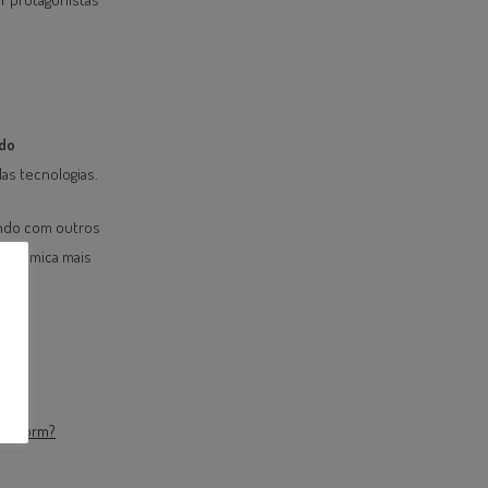
do
as tecnologias.
ando com outros
cadêmica mais
iewform?