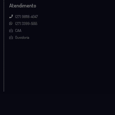
Atendimento
(27) 98118-4047
(27) 3399-5555
CAA
Ouvidoria