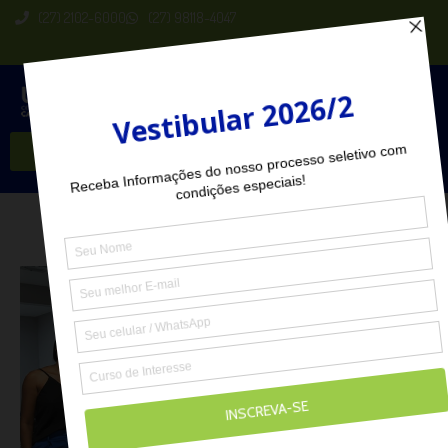
(27) 2102-6000
(27) 98118-4047
Seja Aluno