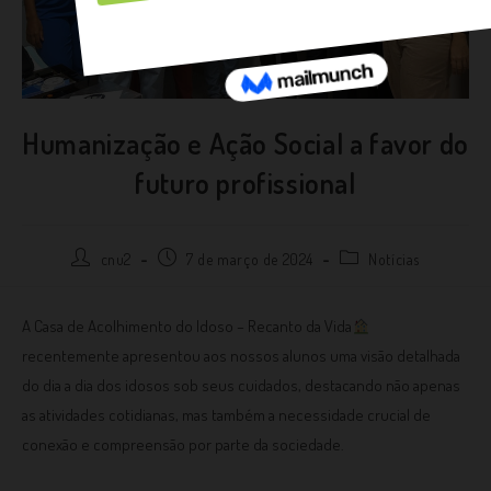
Humanização e Ação Social a favor do
futuro profissional
cnu2
7 de março de 2024
Notícias
A Casa de Acolhimento do Idoso – Recanto da Vida
recentemente apresentou aos nossos alunos uma visão detalhada
do dia a dia dos idosos sob seus cuidados, destacando não apenas
as atividades cotidianas, mas também a necessidade crucial de
conexão e compreensão por parte da sociedade.