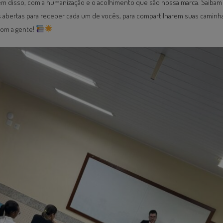
lém disso, com a humanização e o acolhimento que são nossa marca. Saiba
 abertas para receber cada um de vocês, para compartilharem suas caminh
om a gente!