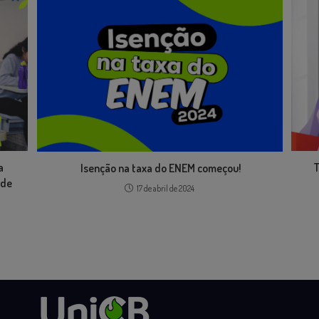
a
T
Isenção na taxa do ENEM começou!
 de
17 de abril de 2024