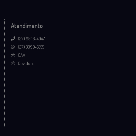
Atendimento
(27) 98118-4047
(27) 3399-5555
CAA
Ouvidoria