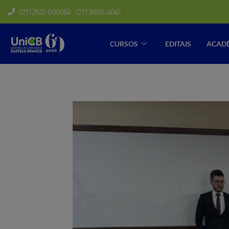
(27) 2102-6000
(27) 98118-4047
CURSOS
EDITAIS
ACAD