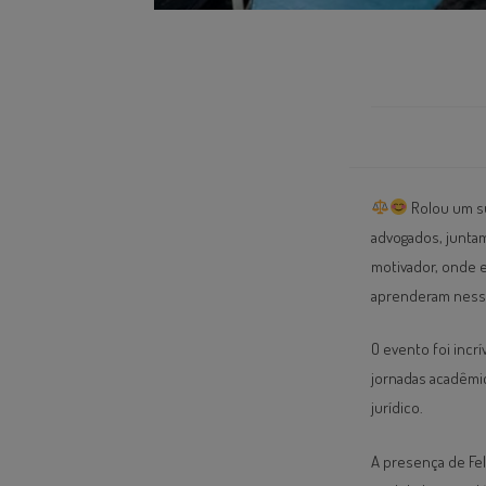
Rolou um su
advogados, junta
motivador, onde e
aprenderam nessa
O evento foi incr
jornadas acadêmi
jurídico.
A presença de Fe