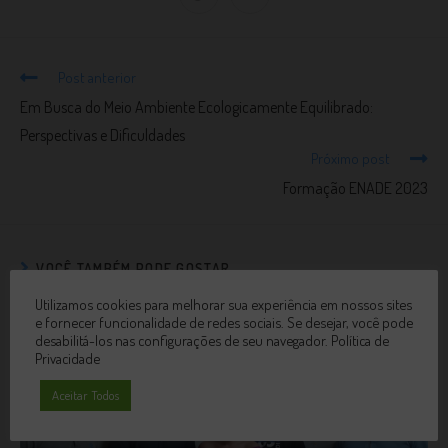
Post anterior
Em Busca do Meio Ambiente Ecologicamente Equilibrado:
Perspectivas e Dificuldades
Próximo post
Formação ENADE 2023
VOCÊ TAMBÉM PODE GOSTAR
Utilizamos cookies para melhorar sua experiência em nossos sites
e fornecer funcionalidade de redes sociais. Se desejar, você pode
desabilitá-los nas configurações de seu navegador.
Política de
Privacidade
Aceitar Todos