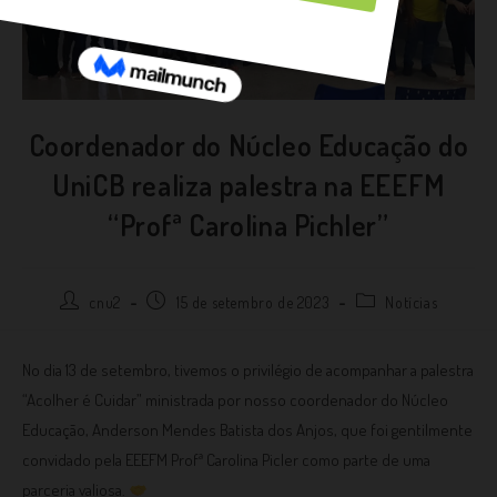
Coordenador do Núcleo Educação do
UniCB realiza palestra na EEEFM
“Profª Carolina Pichler”
cnu2
15 de setembro de 2023
Notícias
No dia 13 de setembro, tivemos o privilégio de acompanhar a palestra
“Acolher é Cuidar” ministrada por nosso coordenador do Núcleo
Educação, Anderson Mendes Batista dos Anjos, que foi gentilmente
convidado pela EEEFM Profª Carolina Picler como parte de uma
parceria valiosa.