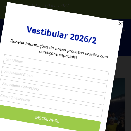
(27) 2102-6000
(27) 98118-4047
Seja Aluno