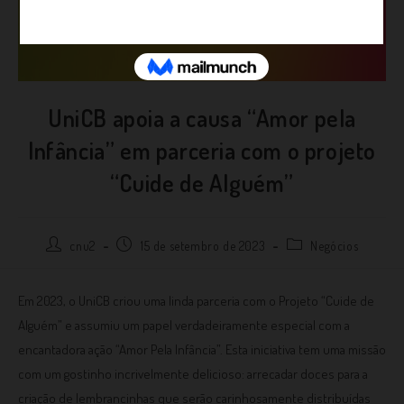
UniCB apoia a causa “Amor pela
Infância” em parceria com o projeto
“Cuide de Alguém”
cnu2
15 de setembro de 2023
Negócios
Em 2023, o UniCB criou uma linda parceria com o Projeto “Cuide de
Alguém” e assumiu um papel verdadeiramente especial com a
encantadora ação “Amor Pela Infância”. Esta iniciativa tem uma missão
com um gostinho incrivelmente delicioso: arrecadar doces para a
criação de lembrancinhas que serão carinhosamente distribuídas