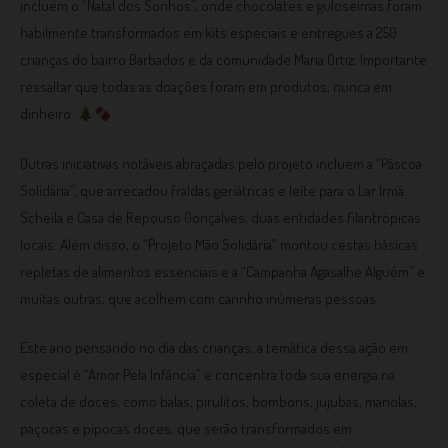
incluem o “Natal dos Sonhos”, onde chocolates e guloseimas foram
habilmente transformados em kits especiais e entregues a 250
crianças do bairro Barbados e da comunidade Maria Ortiz. Importante
ressaltar que todas as doações foram em produtos, nunca em
dinheiro.
Outras iniciativas notáveis abraçadas pelo projeto incluem a “Páscoa
Solidária”, que arrecadou fraldas geriátricas e leite para o Lar Irmã
Scheila e Casa de Repouso Gonçalves, duas entidades filantrópicas
locais. Além disso, o “Projeto Mão Solidária” montou cestas básicas
repletas de alimentos essenciais e a “Campanha Agasalhe Alguém” e
muitas outras, que acolhem com carinho inúmeras pessoas.
Este ano pensando no dia das crianças, a temática dessa ação em
especial é “Amor Pela Infância” e concentra toda sua energia na
coleta de doces, como balas, pirulitos, bombons, jujubas, mariolas,
paçocas e pipocas doces, que serão transformados em