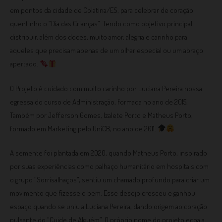
em pontos da cidade de Colatina/ES, para celebrar de coração
quentinho o “Dia das Crianças”. Tendo como objetivo principal
distribuir, além dos doces, muito amor, alegria e carinho para
aqueles que precisam apenas de um olhar especial ou um abraço
apertado.
O Projeto é cuidado com muito carinho por Luciana Pereira nossa
egressa do curso de Administração, formada no ano de 2015.
Também por Jefferson Gomes, Izalete Porto e Matheus Porto,
formado em Marketing pelo UniCB, no ano de 2011.
A semente foi plantada em 2020, quando Matheus Porto, inspirado
por suas experiências como palhaço humanitário em hospitais com
o grupo “Sorrisalhaços”, sentiu um chamado profundo para criar um
movimento que fizesse o bem. Esse desejo cresceu e ganhou
espaço quando se uniu a Luciana Pereira, dando origem ao coração
pulsante do “Cuide de Alguém”. O próprio nome do projeto ecoa a