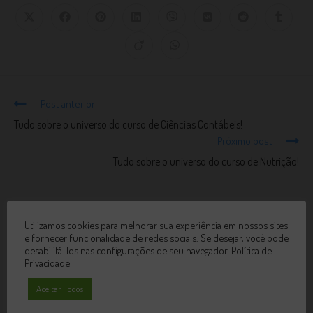
Post anterior
Tudo sobre o universo do curso de Ciências Contábeis!
Próximo post
Tudo sobre o universo do curso de Nutrição!
VOCÊ TAMBÉM PODE GOSTAR
Utilizamos cookies para melhorar sua experiência em nossos sites
e fornecer funcionalidade de redes sociais. Se desejar, você pode
desabilitá-los nas configurações de seu navegador.
Política de
Privacidade
Aceitar Todos