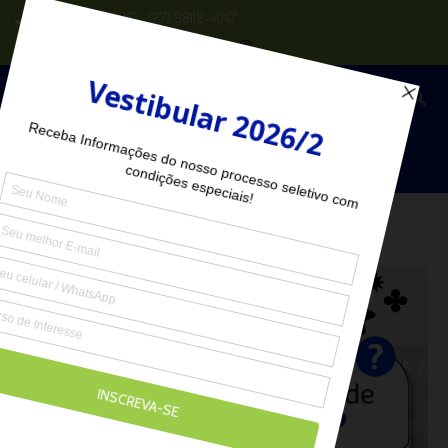
(27) 2102-6000
(27) 98118-4047
Seja Aluno