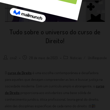
Tudo sobre o universo do curso de
Direito!
cnu2
28 de maio de 2023
Notícias
/
UniResponde
O
curso de Direito
é uma escolha contemporânea e desafiadora
para aqueles que desejam compreender as leis e buscar justiça na
sociedade moderna. Com um currículo amplo e abrangente, o
curso
de Direito
proporciona aos estudantes uma base sólida de
conhecimento jurídico, ética profissional, teoria geral do direito,
além das disciplinas específicas de cada ramo do direito. ⚖