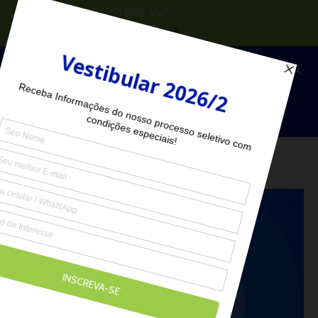
(27) 2102-6000
(27) 98118-4047
Seja Aluno