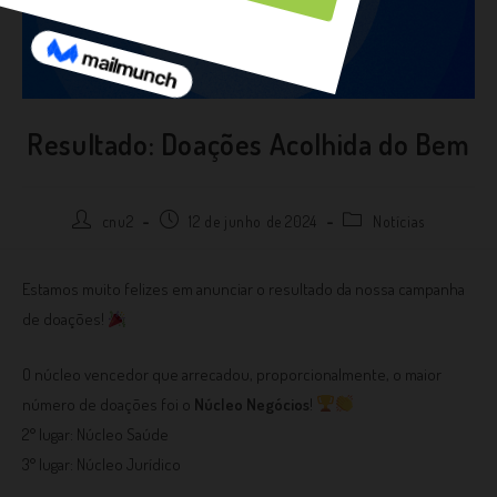
Resultado: Doações Acolhida do Bem
cnu2
12 de junho de 2024
Notícias
Estamos muito felizes em anunciar o resultado da nossa campanha
de doações!
O núcleo vencedor que arrecadou, proporcionalmente, o maior
número de doações foi o
Núcleo Negócios
!
2° lugar: Núcleo Saúde
3° lugar: Núcleo Jurídico