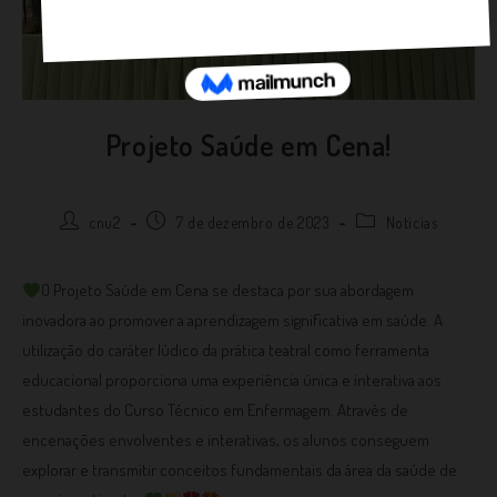
Projeto Saúde em Cena!
cnu2
7 de dezembro de 2023
Notícias
O Projeto Saúde em Cena se destaca por sua abordagem
inovadora ao promover a aprendizagem significativa em saúde. A
utilização do caráter lúdico da prática teatral como ferramenta
educacional proporciona uma experiência única e interativa aos
estudantes do Curso Técnico em Enfermagem. Através de
encenações envolventes e interativas, os alunos conseguem
explorar e transmitir conceitos fundamentais da área da saúde de