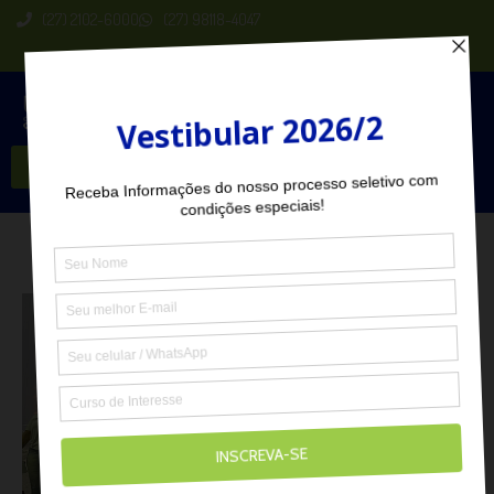
(27) 2102-6000
(27) 98118-4047
Seja Aluno