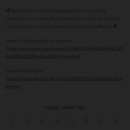
Não deixe essa oportunidade passar. Junte-se a nós e
embarque nesta jornada de aprendizado e crescimento. Inscreva-
se agora e prepare-se para elevar o seu potencial acadêmico!
Segue o link para realizar sua inscrição:
https://docs.google.com/forms/d/e/1FAIpQLSdfsHc5xYArck6dcJIBX
5wzU_99EnIfJIUPKez5zxoj0uXhYw/viewform
Segue o link do Edital:
https://drive.google.com/file/d/1kjzY2xZK6Ij6VSZkcoPsBUatAexNsw
Np/view
PLEASE SHARE THIS