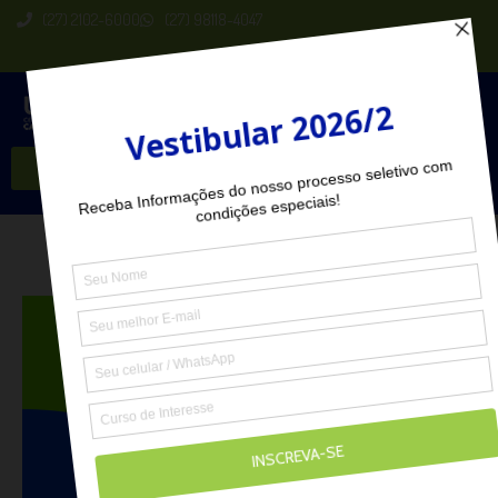
(27) 2102-6000
(27) 98118-4047
Seja Aluno