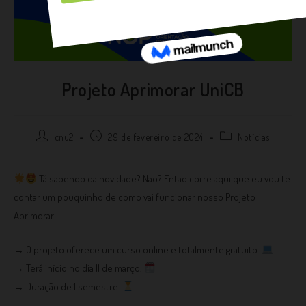
Projeto Aprimorar UniCB
cnu2
29 de fevereiro de 2024
Notícias
Tá sabendo da novidade? Não? Então corre aqui que eu vou te
contar um pouquinho de como vai funcionar nosso Projeto
Aprimorar.
→ O projeto oferece um curso online e totalmente gratuito.
→ Terá início no dia 11 de março.
→ Duração de 1 semestre.