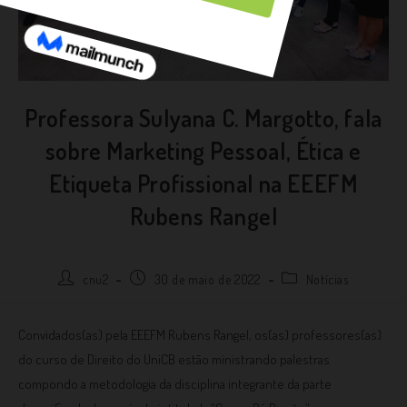
Professora Sulyana C. Margotto, fala
sobre Marketing Pessoal, Ética e
Etiqueta Profissional na EEEFM
Rubens Rangel
cnu2
30 de maio de 2022
Notícias
Convidados(as) pela EEEFM Rubens Rangel, os(as) professores(as)
do curso de Direito do UniCB estão ministrando palestras
compondo a metodologia da disciplina integrante da parte