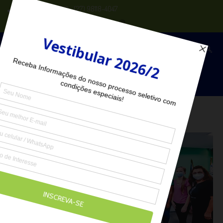
(27) 2102-6000
(27) 98118-4047
Seja Aluno