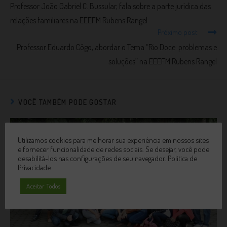
Professor João Gabriel C. Bussular, fala sobre a parte jurídica das
relações familiares na EEEFM Rubens Rangel
Próximo post
Professor Eduardo Côgo, abordar o Tema “Rio Doce: problemas e
soluções” na EEEFM Rubens Rangel
VOCÊ TAMBÉM PODE GOSTAR
Utilizamos cookies para melhorar sua experiência em nossos sites
e fornecer funcionalidade de redes sociais. Se desejar, você pode
desabilitá-los nas configurações de seu navegador.
Política de
Privacidade
Aceitar Todos