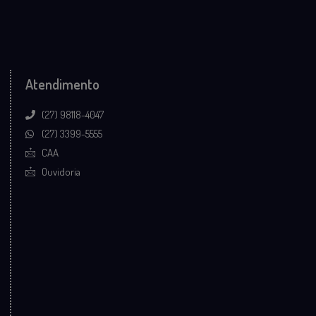
Atendimento
(27) 98118-4047
(27) 3399-5555
CAA
Ouvidoria