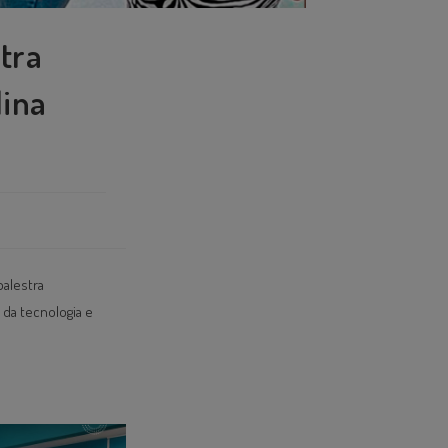
tra
lina
palestra
 da tecnologia e