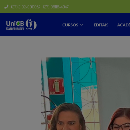
(27) 2102-6000
(27) 98118-4047
CURSOS
EDITAIS
ACAD