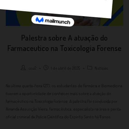
Palestra sobre A atuação do
Farmaceutico na Toxicologia Forense
cnu2
1 de abril de 2025
Notícias
Na última quarta-feira (27), os estudantes de Farmácia e Biomedicina
tiveram a oportunidade de conhecer mais sobre a atuação do
farmacêutico na Toxicologia Forense. A palestra foi conduzida por
Amanda Assunção Vieira, farmacêutica, especialista na área e perita
oficial criminal da Polícia Científica do Espírito Santo há 11 anos.