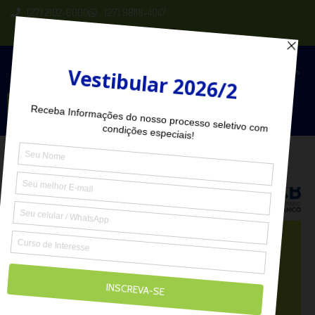
(27) 2102-6000
(27) 98118-4047
Seja Aluno