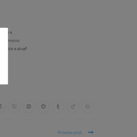
sobre a
ca em nosso
evante e atual!
Próximo post