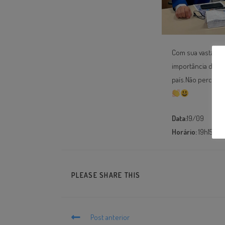
Com sua vasta exp
importância do co
país.Não perca es
Data:
19/09
Horário:
19h15min
PLEASE SHARE THIS
Post anterior