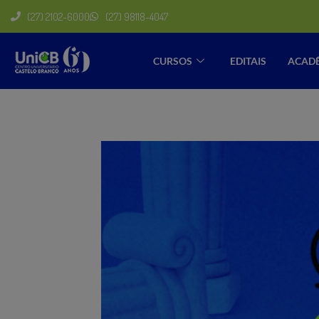
(27) 2102-6000
(27) 98118-4047
CURSOS
EDITAIS
ACAD