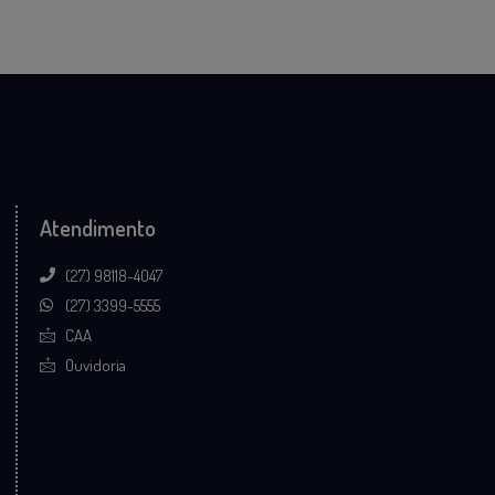
Atendimento
(27) 98118-4047
(27) 3399-5555
CAA
Ouvidoria