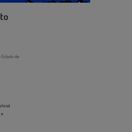
ito
de Estado de
licial
 e