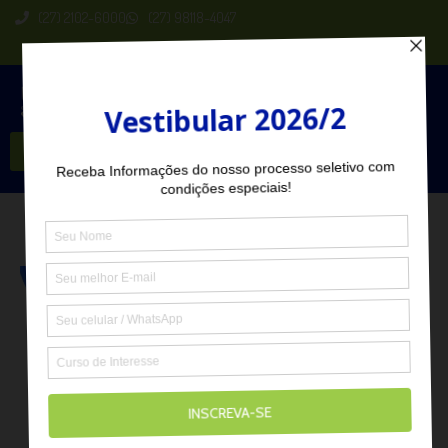
(27) 2102-6000
(27) 98118-4047
Seja Aluno