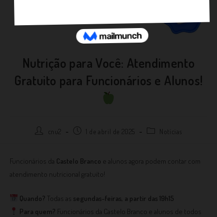
Nutrição para Você: Atendimento
Gratuito para Funcionários e Alunos!
cnu2
1 de abril de 2025
Notícias
Funcionários da
Castelo Branco
e alunos agora podem contar com
atendimento nutricional gratuito!
Quando?
Todas as
segundas-feiras, a partir das 19h15
Para quem?
Funcionários da Castelo Branco e alunos de todos