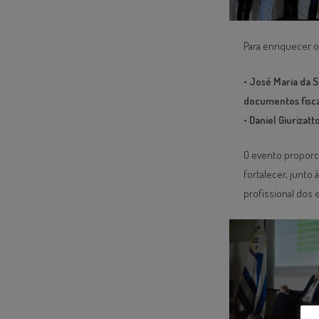
Para enriquecer 
•
José Maria da Si
documentos fisca
•
Daniel Giurizatt
O evento proporc
fortalecer, junt
profissional dos