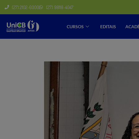
(27) 2102-6000
(27) 98118-4047
CURSOS
EDITAIS
ACAD