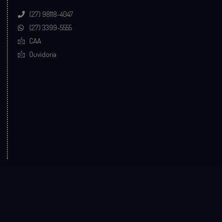
(27) 98118-4047
(27) 3399-5555
CAA
Ouvidoria