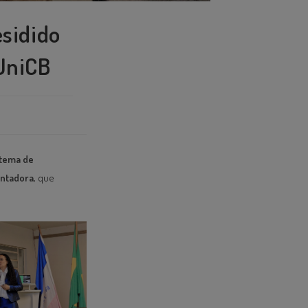
esidido
 UniCB
stema de
ontadora,
que