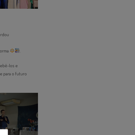
ordou
forma
.
cebê-los e
e para o futuro