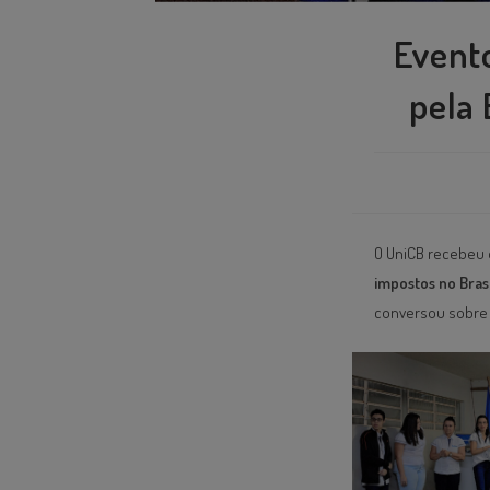
Evento
pela 
O UniCB recebeu
impostos no Brasi
conversou sobre T