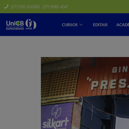
(27) 2102-6000
(27) 98118-4047
CURSOS
EDITAIS
ACAD