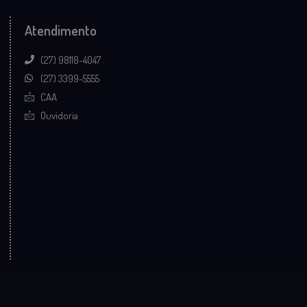
Atendimento
(27) 98118-4047
(27) 3399-5555
CAA
Ouvidoria