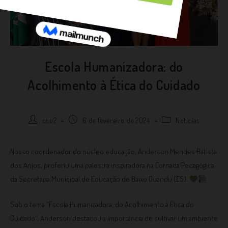
Escola Humanizadora: do
Acolhimento à Ética do Cuidado
cnu2
6 de fevereiro de 2024
Notícias
Nosso coordenador do núcleo educação, Anderson Mendes Batista
dos Anjos, proferiu uma palestra inspiradora na Jornada Pedagógica
da Secretaria Municipal de Educação de Baixo Guandu (ES).
Sob o tema “Escola Humanizadora: do Acolhimento à Ética do
Cuidado”, Anderson destacou a importância de cultivar um ambiente