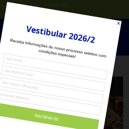
(27) 2102-6000
(27) 98118-4047
Seja Aluno