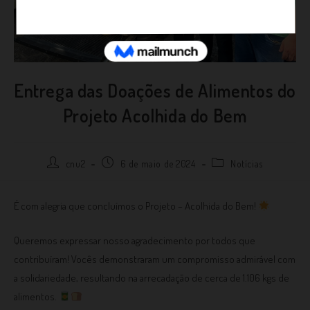
Entrega das Doações de Alimentos do
Projeto Acolhida do Bem
cnu2
6 de maio de 2024
Notícias
É com alegria que concluímos o Projeto – Acolhida do Bem!
Queremos expressar nosso agradecimento por todos que
contribuíram! Vocês demonstraram um compromisso admirável com
a solidariedade, resultando na arrecadação de cerca de 1.106 kgs de
alimentos.