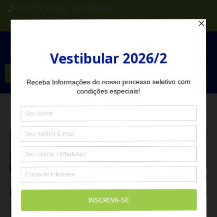
(27) 2102-6000
(27) 98118-4047
Seja Aluno