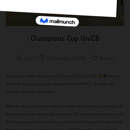
Champions Cup UniCB
cnu2
10 de outubro de 2024
Notícias
Nos últimos dias, rolou nossa Champions Cup UniCB!
Depois
de muita disputa, a equipe campeã foi a ALPHA F.C, do segundo
período do curso de Direito!
Além da vitória, o evento como um todo representou muito mais do
que apenas uma competição esportiva. Foi uma oportunidade única
de integração entre os cursos, promovendo o espírito colaborativo
entre os alunos e os professores. O UniCB acredita no poder do