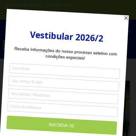
(27) 2102-6000
(27) 98118-4047
Seja Aluno