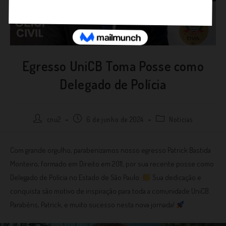
Egresso UniCB Toma Posse como
Delegado de Polícia
cnu2
6 de junho de 2024
Notícias
Com grande orgulho, parabenizamos nosso egresso Patrick Bastida
Monteiro, formado em Direito em 2011, por sua recente posse como
Delegado de Polícia no Estado de São Paulo.
Sua dedicação e
conquista são motivo de inspiração para toda a comunidade UniCB.
Parabéns, Patrick, e muito sucesso nesta nova jornada!