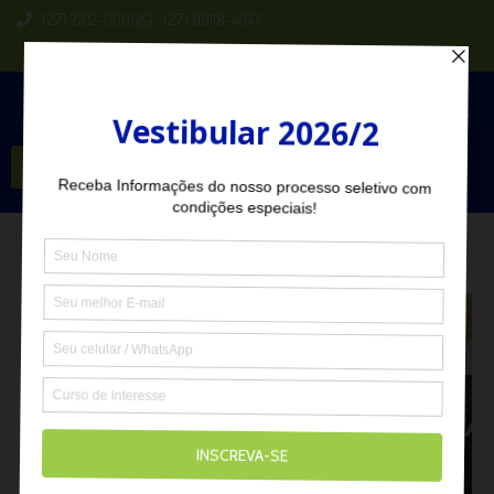
(27) 2102-6000
(27) 98118-4047
Seja Aluno