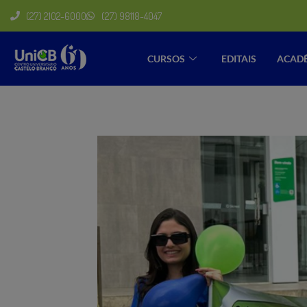
(27) 2102-6000
(27) 98118-4047
CURSOS
EDITAIS
ACAD