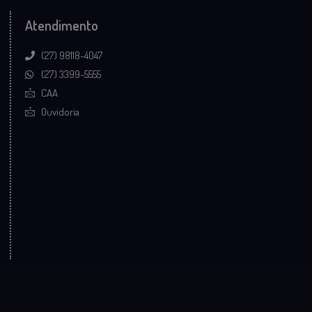
Atendimento
(27) 98118-4047
(27) 3399-5555
CAA
Ouvidoria