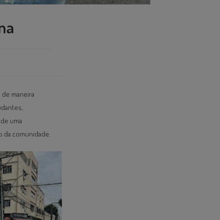
ina
a de maneira
udantes,
o de uma
to da comunidade.