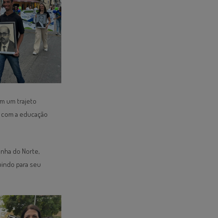
Em um trajeto
o com a educação
inha do Norte,
uindo para seu