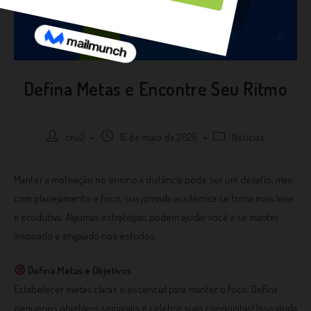
Defina Metas e Encontre Seu Ritmo
cnu2
15 de maio de 2025
Notícias
Manter a motivação no ensino a distância pode ser um desafio, mas
com planejamento e foco, sua jornada acadêmica se torna mais leve
e produtiva. Algumas estratégias podem ajudar você a se manter
inspirado e engajado nos estudos.
Defina Metas e Objetivos
Estabelecer metas claras é essencial para manter o foco. Defina
pequenos objetivos semanais e celebre suas conquistas! Isso ajuda