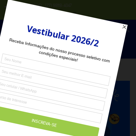
(27) 2102-6000
(27) 98118-4047
Seja Aluno