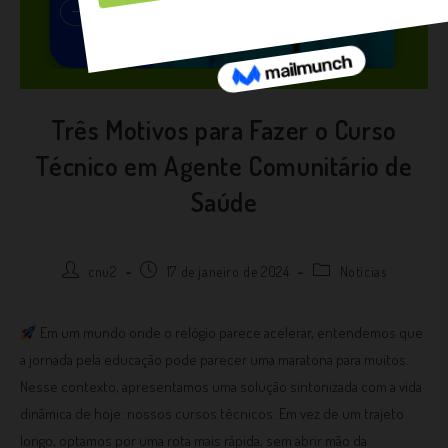
Três Motivos para Fazer o Curso
Técnico em Agente Comunitário de
Saúde
cnu2
17 de janeiro de 2024
Notícias
Em um mundo onde o relógio parece acelerar, entendemos que
a jornada pela educação pode parecer uma maratona para muitos.
Nesse contexto, apresentamos uma solução sintonizada com a vida
dinâmica de hoje: nossos cursos técnicos. Em vez de um trajeto
longo, optamos por uma rota mais rápida, sem abrir mão da