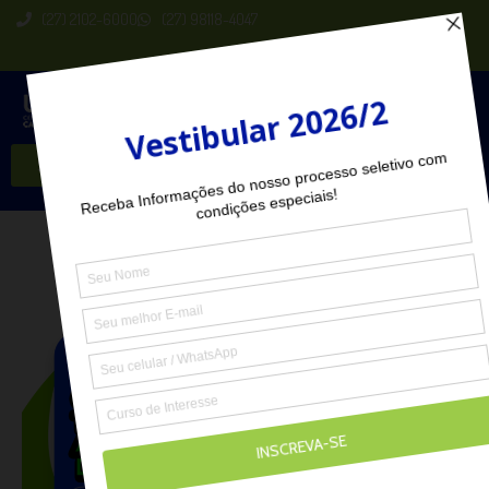
(27) 2102-6000
(27) 98118-4047
Seja Aluno